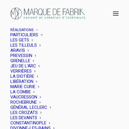
RÉALISATIONS
PARTICULIERS
LES GETS
PRESTATIONS – PROFESSIONNELS
LES TILLEULS
ARAVIS
PREVESSIN
« Stratège de marque de formation,
GRENELLE
j'ai passé 15 ans à construire
JEU DE L’ARC
VERRIÈRES
l'identité de maisons de luxe avant
LA DIOTIÈRE
de devenir architecte d'intérieur.
LIBÉRATION
MARIE CURIE
Aujourd'hui, je conçois leurs lieux
LA COMBE
avec la même exigence : un espace
VAUCRESSON
ROCHEBRUNE
doit raconter une marque comme
GÉNÉRAL LECLERC
LES CROZATS
un parfum la signe, comme un
LES DEVANTS
packaging la révèle. La cohérence
CONSTANTINOPLE
DIVONNE-LES-BAINS