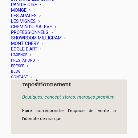
ne s'arrête pas à la vitrine. »
PAN DE CIRE
MONGE
LES ARALES
LES VIGNES
CHEMIN DU SALÈVE
Pour qui ?
PROFESSIONNELS
SHOWROOM MILLIGRAM
MONT CHERY
ECOLE D’ART
L’AGENCE
PRESTATIONS
PRESSE
BLOG
Marques en lancement ou
CONTACT
repositionnement
Boutiques, concept stores, marques premium.
Faire correspondre l’espace de vente à
l’identité de marque.