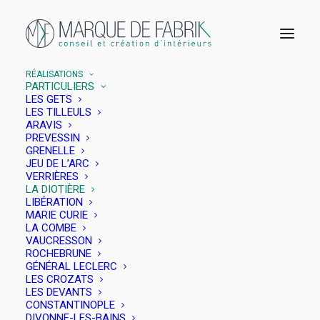
RÉALISATIONS
PARTICULIERS
LES GETS
LES TILLEULS
La Diotière
ARAVIS
PREVESSIN
GRENELLE
Haute Savoie
JEU DE L’ARC
VERRIÈRES
LA DIOTIÈRE
Décoration
d’une
maison
neuve
de
150m²
LIBÉRATION
à
Collonges-sous-Salève,
Haute
Savoie
MARIE CURIE
LA COMBE
VAUCRESSON
ROCHEBRUNE
GÉNÉRAL LECLERC
LES CROZATS
LES DEVANTS
CONSTANTINOPLE
DIVONNE-LES-BAINS